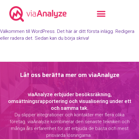
Välkommen till WordPress. Det här är ditt första inlägg. Redigera
eller radera det. Sedan kan du börja skriva!
Låt oss berätta mer om viaAnalyze
viaAnalyze erbjuder besöksräkning,
omsättningsrapportering och visualisering under ett
och samma tak.
Du slipper integrationer och kontakter mer flera olika
företag. viaAnalyze kombinerar den senaste tekniken och
många års erfarenhet för att erbjuda de bästa och mest
prisvärda lösningarna.